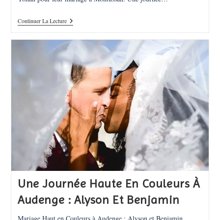
Mariage
Continuer La Lecture
D’Aline
Et
Yohan
:
Un
Jour
D’Amour
Entre
Montussan
Et
Le
Château
De
Camarsac​
Une Journée Haute En Couleurs À
Audenge : Alyson Et Benjamin
Mariage Haut en Couleurs à Audenge : Alyson et Benjamin