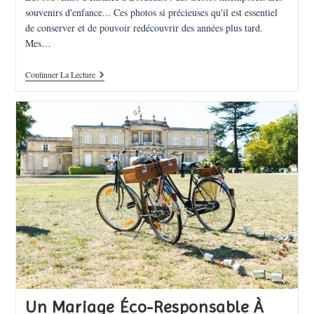
souvenirs d'enfance... Ces photos si précieuses qu'il est essentiel
de conserver et de pouvoir redécouvrir des années plus tard.
Mes…
Les
Continuer La Lecture
Souvenirs
D’enfance
À
Bordeaux
:
Des
Trésors
À
Préserver
Un Mariage Éco-Responsable À