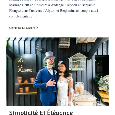
Mariage Haut en Couleurs à Audenge : Alyson et Benjamin
Plongez dans l'univers d'Alyson et Benjamin, un couple aussi
complémentaire…
Une
Continuer La Lecture
Journée
Haute
En
Couleurs
À
Audenge
:
Alyson
Et
Benjamin
Simplicité Et Élégance